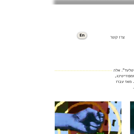
En
צרו קשר
 של "טלעד". אלה
מפוזיטינג,
תבות אנימציה קצרות. מאז עברו